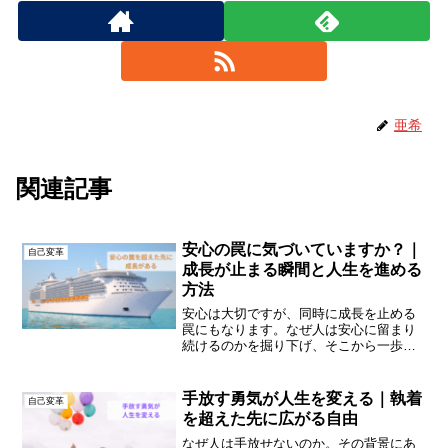
亜希
関連記事
安心の罠に気づいていますか？｜
自己変革
成長が止まる瞬間と人生を進める
方法
安心は大切ですが、同時に成長を止める
罠にもなります。なぜ人は安心に留まり
続けるのかを掘り下げ、そこから一歩外
に出るための思考を解説します。
手放す勇気が人生を変える｜執着
自己変革
を超えた先に広がる自由
なぜ人は手放せないのか。その背景にあ