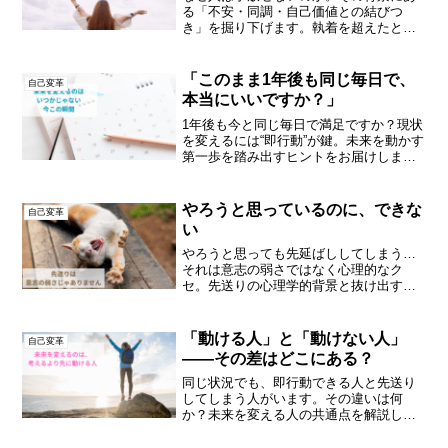
る「不安・同調・自己価値との結びつ
き」を掘り下げます。執着を超えたとき
に生まれる余白が、自由と可能性を運ん
でくれるのです。
「このまま1年後も同じ毎日で、
自己変革
本当にいいですか？」
1年後も今と同じ毎日で満足ですか？現状
を変えるには“即行動”が鍵。未来を動かす
第一歩を踏み出すヒントをお届けしま
す。
やろうと思っているのに、できな
自己変革
い
やろうと思っても先延ばししてしまう…
それは意志の弱さではなく心理的なク
セ。先送りの心理学的背景と抜け出す３
つの習慣を解説します。
「動ける人」と「動けない人」
自己変革
——その差はどこにある？
同じ状況でも、即行動できる人と先送り
してしまう人がいます。その違いは何
か？未来を変える人の共通点を解説しま
す