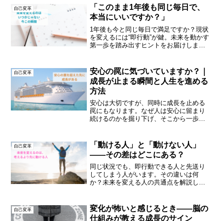
「このまま1年後も同じ毎日で、
自己変革
本当にいいですか？」
1年後も今と同じ毎日で満足ですか？現状
を変えるには“即行動”が鍵。未来を動かす
第一歩を踏み出すヒントをお届けしま
す。
安心の罠に気づいていますか？｜
自己変革
成長が止まる瞬間と人生を進める
方法
安心は大切ですが、同時に成長を止める
罠にもなります。なぜ人は安心に留まり
続けるのかを掘り下げ、そこから一歩外
に出るための思考を解説します。
「動ける人」と「動けない人」
自己変革
——その差はどこにある？
同じ状況でも、即行動できる人と先送り
してしまう人がいます。その違いは何
か？未来を変える人の共通点を解説しま
す
変化が怖いと感じるとき――脳の
自己変革
仕組みが教える成長のサイン