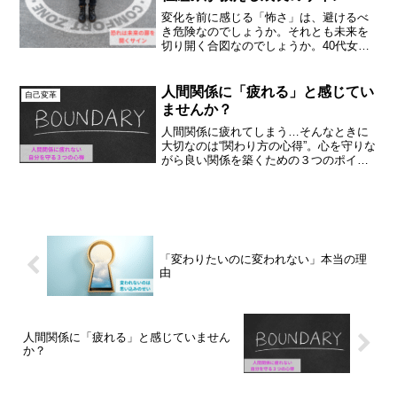
変化を前に感じる「怖さ」は、避けるべ
き危険なのでしょうか。それとも未来を
切り開く合図なのでしょうか。40代女性
の生き方に焦点を当て、脳科学の視点
（RAS機能）も交えながら、恐れの奥に
潜む可能性をひも解きます。
人間関係に「疲れる」と感じてい
自己変革
ませんか？
人間関係に疲れてしまう…そんなときに
大切なのは“関わり方の心得”。心を守りな
がら良い関係を築くための３つのポイン
トを解説します。
「変わりたいのに変われない」本当の理
由
人間関係に「疲れる」と感じていません
か？