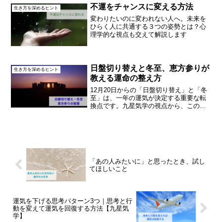
不運をチャンスに変える方法
生き方を深めるヒント
変わりたいのに変われない人へ。未来を
ひらく人に共通する３つの姿勢とは？心
理学的な視点も交えて解説します
日盤切り替えと冬至、恵方参りが
生き方を深めるヒント
教える運命の整え方
12月20日からの「日盤切り替え」と「冬
至」は、一年の運気が決定する重要な転
換点です。九星気学の視点から、この三
日間にすべき「恵方参り」の真意と、来
年の指針を導き出す「冬至占（易経）」
の智慧を解説。2026年を最高の流れで迎
えたい方へ、運命を整える具体的な過ご
し方をお伝えします。
「あの人みたいに」と思ったとき、試し
てほしいこと
運気を下げる思考パターン3つ｜思考と行
動を変えて運気を回復する方法【九星気
学】