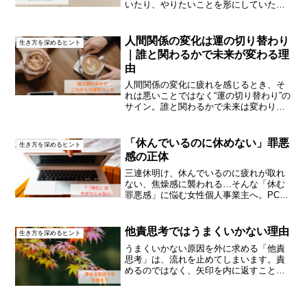
いたり、やりたいことを形にしていたり
──「あの人みたいに私もなれたら…」そ
う思ったことはありませんか？でも同時
に、自分がちっぽけに見えて、何も成し
人間関係の変化は運の切り替わり
生き方を深めるヒント
遂げていないよう...
｜誰と関わるかで未来が変わる理
由
人間関係の変化に疲れを感じるとき、そ
れは悪いことではなく“運の切り替わり”の
サイン。誰と関わるかで未来は変わりま
す。関係を整える時期の考え方と実践法
を、東洋思想の視点で解説します。
「休んでいるのに休めない」罪悪
生き方を深めるヒント
感の正体
三連休明け、休んでいるのに疲れが取れ
ない、焦燥感に襲われる…そんな「休む
罪悪感」に悩む女性個人事業主へ。PCを
離せなかった実体験から辿り着いた、本
質的な「休みの設計」と、自分を壊さな
いための考え方を解説します。
他責思考ではうまくいかない理由
生き方を深めるヒント
うまくいかない原因を外に求める「他責
思考」は、流れを止めてしまいます。責
めるのではなく、矢印を内に返すことで
現実は静かに整い始めます。心を澄ま
せ、穏やかに流れを戻すための思考の整
え方を解説します。