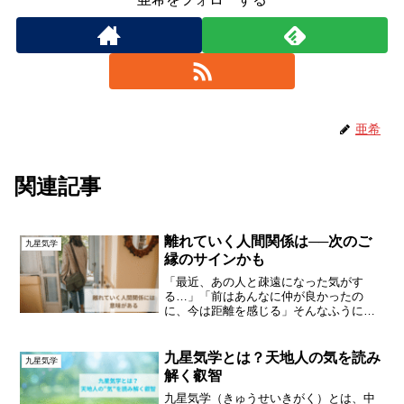
亜希
関連記事
離れていく人間関係は──次のご
九星気学
縁のサインかも
「最近、あの人と疎遠になった気がす
る…」「前はあんなに仲が良かったの
に、今は距離を感じる」そんなふうに、
突然人間関係に変化が起こると、誰しも
戸惑いますよね。「私、何か悪いことし
たかな？」と、自分を責めてしまう人も
九星気学とは？天地人の気を読み
九星気学
少なくありません。でも、それ...
解く叡智
九星気学（きゅうせいきがく）とは、中