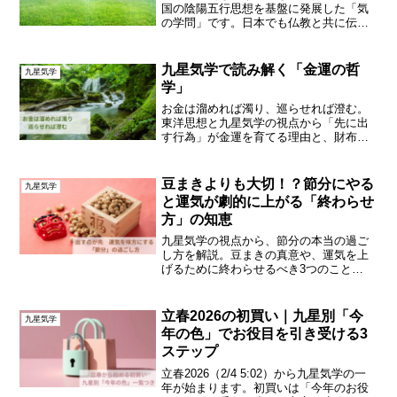
国の陰陽五行思想を基盤に発展した「気
の学問」です。日本でも仏教と共に伝来
し平安時代には「方がえ」や「陰陽師」
また時には「兵法」として活用され大正
時代に方位学や暦と結びついて一般的に
九星気学で読み解く「金運の哲
九星気学
も広まりました。「占いの...
学」
お金は溜めれば濁り、巡らせれば澄む。
東洋思想と九星気学の視点から「先に出
す行為」が金運を育てる理由と、財布で
できる実践方法を解説します。
豆まきよりも大切！？節分にやる
九星気学
と運気が劇的に上がる「終わらせ
方」の知恵
九星気学の視点から、節分の本当の過ご
し方を解説。豆まきの真意や、運気を上
げるために終わらせるべき3つのこと
（物・人間関係・自分への評価）を詳し
くお伝えします。2月4日の立春を清々し
く迎えるための保存版ガイドです。
立春2026の初買い｜九星別「今
九星気学
年の色」でお役目を引き受ける3
ステップ
立春2026（2/4 5:02）から九星気学の一
年が始まります。初買いは「今年のお役