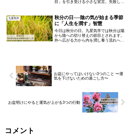
目」を引き受ける小さな宣言。失敗しな
い3ステップで解説。
秋分の日──陰の気が始まる季節
九星気学
に「人生を潤す」智慧
今日は秋分の日。九星気学では秋分は陽
から陰への切り替えの節目とされます。
外へ広がる力から内を潤し養う流れへ。
秋分の意味と、この季節に実践したい人
生を整える智慧を解説します。
お盆にやってはいけない3つのこと 〜運
気を下げないための過ごし方〜
お盆明けにやると運気が上がる3つの行動
コメント