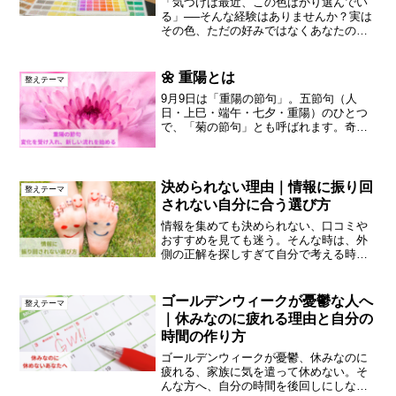
「気づけば最近、この色ばかり選んでい
る」──そんな経験はありませんか？実は
その色、ただの好みではなくあなたの無
意識からのメッセージかもしれません。
九星気学の考え方では、人の心や行動、
運気は「気の流れ」に影響を受けます。
🌼 重陽とは
整えテーマ
色もまたエネルギーを持...
9月9日は「重陽の節句」。五節句（人
日・上巳・端午・七夕・重陽）のひとつ
で、「菊の節句」とも呼ばれます。奇数
（陽の数）の最大「９」が重なる日であ
ることから「重陽」とされました。中国
では「菊を愛で、菊酒をいただき、無病
息災と長寿を願う行事」と...
決められない理由｜情報に振り回
整えテーマ
されない自分に合う選び方
情報を集めても決められない、口コミや
おすすめを見ても迷う。そんな時は、外
側の正解を探しすぎて自分で考える時間
が足りていないのかもしれません。情報
に振り回されず、自分に合う選び方を見
つける視点をお伝えします。
ゴールデンウィークが憂鬱な人へ
整えテーマ
｜休みなのに疲れる理由と自分の
時間の作り方
ゴールデンウィークが憂鬱、休みなのに
疲れる、家族に気を遣って休めない。そ
んな方へ、自分の時間を後回しにしない