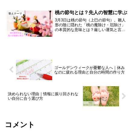
休み方と、季節の切り替わりの過ごし方
をお伝えします。
桃の節句とは？先人の智慧に学ぶ
整えテーマ
3月3日は桃の節句（上巳の節句）。雛人
形の陰に隠れた「桃の魔除け・厄除け」
の本質的な意味とは？厳しい運気と言わ
れる2026年をチャンスに変え、人生の軸
を整えるための智慧を解説します。
ゴールデンウィークが憂鬱な人へ｜休み
なのに疲れる理由と自分の時間の作り方
決められない理由｜情報に振り回されな
い自分に合う選び方
コメント