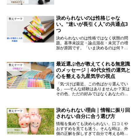
す。
決められないのは性格じゃな
整えテーマ
い。“迷いが長引く人”の共通点3
つ
決められないのは性格ではなく状態の問
題。基準未設定・論点混在・未完了の増
加が原因です。「いま決めるのは何？」
「判断基準は何？」で迷いを短くする方
法を解説。
最近選ぶ色が教えてくれる無意識
整えテーマ
のメッセージ｜40代女性の運気と
心を整える九星気学の視点
「気づけば最近、この色ばかり選んでい
る」──そんな経験はありませんか？実は
その色、ただの好みではなくあなたの無
意識からのメッセージかもしれません。
九星気学の考え方では、人の心や行動、
運気は「気の流れ」に影響を受けます。
決められない理由｜情報に振り回
整えテーマ
色もまたエネルギーを持...
されない自分に合う選び方
情報を集めても決められない、口コミや
おすすめを見ても迷う。そんな時は、外
側の正解を探しすぎて自分で考える時間