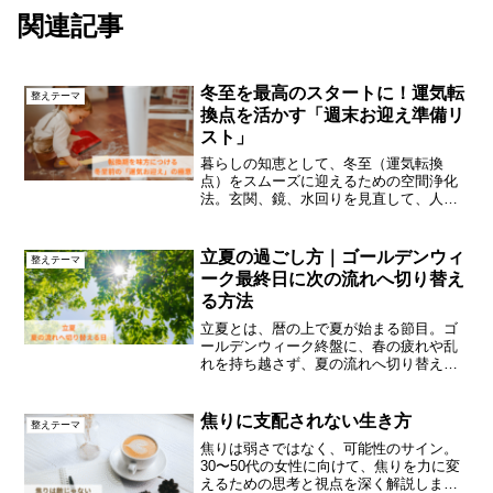
関連記事
冬至を最高のスタートに！運気転
整えテーマ
換点を活かす「週末お迎え準備リ
スト」
暮らしの知恵として、冬至（運気転換
点）をスムーズに迎えるための空間浄化
法。玄関、鏡、水回りを見直して、人生
にポジティブな流れを呼び込みます。
立夏の過ごし方｜ゴールデンウィ
整えテーマ
ーク最終日に次の流れへ切り替え
る方法
立夏とは、暦の上で夏が始まる節目。ゴ
ールデンウィーク終盤に、春の疲れや乱
れを持ち越さず、夏の流れへ切り替える
ための過ごし方をお伝えします。
焦りに支配されない生き方
整えテーマ
焦りは弱さではなく、可能性のサイン。
30〜50代の女性に向けて、焦りを力に変
えるための思考と視点を深く解説しま