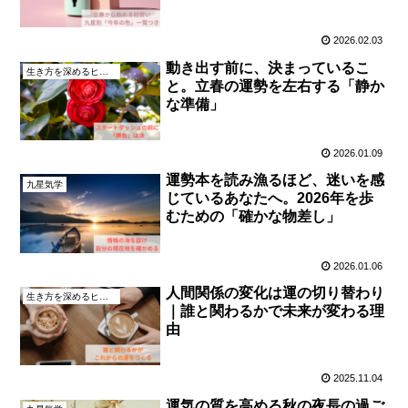
2026.02.03
動き出す前に、決まっているこ
生き方を深めるヒント
と。立春の運勢を左右する「静か
な準備」
2026.01.09
運勢本を読み漁るほど、迷いを感
九星気学
じているあなたへ。2026年を歩
むための「確かな物差し」
2026.01.06
人間関係の変化は運の切り替わり
生き方を深めるヒント
｜誰と関わるかで未来が変わる理
由
2025.11.04
運気の質を高める秋の夜長の過ご