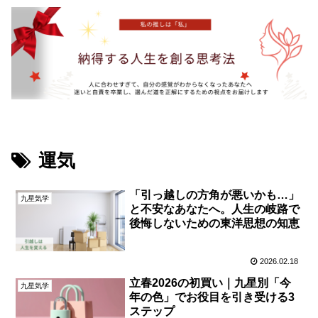
運気
「引っ越しの方角が悪いかも…」
九星気学
と不安なあなたへ。人生の岐路で
後悔しないための東洋思想の知恵
2026.02.18
立春2026の初買い｜九星別「今
九星気学
年の色」でお役目を引き受ける3
ステップ