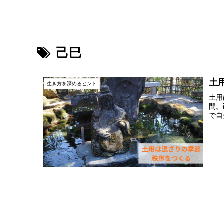
己巳
土
生き方を深めるヒント
土用
間。
で自