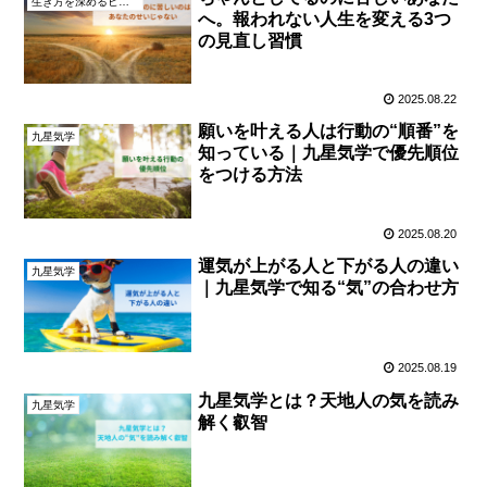
生き方を深めるヒント
へ。報われない人生を変える3つ
の見直し習慣
2025.08.22
願いを叶える人は行動の“順番”を
九星気学
知っている｜九星気学で優先順位
をつける方法
2025.08.20
運気が上がる人と下がる人の違い
九星気学
｜九星気学で知る“気”の合わせ方
2025.08.19
九星気学とは？天地人の気を読み
九星気学
解く叡智