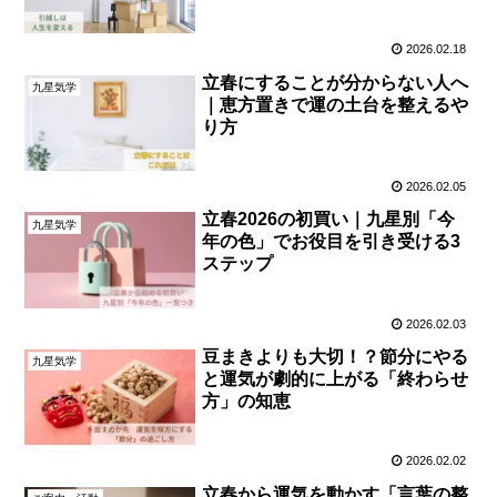
2026.02.18
立春にすることが分からない人へ
九星気学
｜恵方置きで運の土台を整えるや
り方
2026.02.05
立春2026の初買い｜九星別「今
九星気学
年の色」でお役目を引き受ける3
ステップ
2026.02.03
豆まきよりも大切！？節分にやる
九星気学
と運気が劇的に上がる「終わらせ
方」の知恵
2026.02.02
立春から運気を動かす「言葉の整