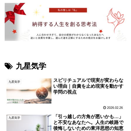
九星気学
スピリチュアルで現実が変わらな
九星気学
い理由｜自責を止め現実を動かす
学問の視点
2026.02.26
「引っ越しの方角が悪いかも…」
九星気学
と不安なあなたへ。人生の岐路で
後悔しないための東洋思想の知恵